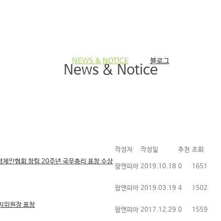
NEWS & NOTICE
블로그
News & Notice
작성자
작성일
추천
조회
성경제인협회 창립 20주년 국무총리 표창 수상
팜앤피아
2019.10.18
0
1651
팜앤피아
2019.03.19
4
1502
지위원장 표창
팜앤피아
2017.12.29
0
1559