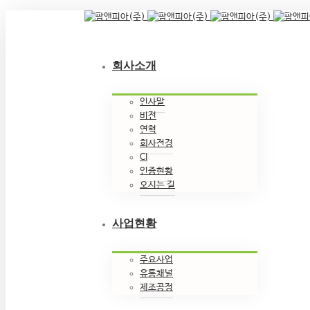
회사소개
인사말
비전
연혁
회사전경
CI
인증현황
오시는 길
사업현황
주요사업
유통채널
제조공정