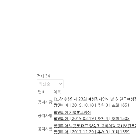
전체 34
번호
제목
[표창 수상] 제 23회 여성경제인의 날 & 한국여
공지사항
팜앤피아
|
2019.10.18
|
추천 0
|
조회 1651
팜앤피아 기업홍보영상
공지사항
팜앤피아
|
2019.03.19
|
추천 4
|
조회 1502
팜앤피아 박용분 대표 양승조 국회의원 국회보건복
공지사항
팜앤피아
|
2017.12.29
|
추천 0
|
조회 1559