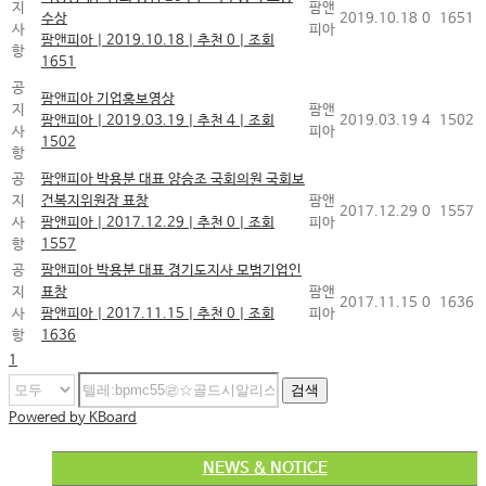
지
팜앤
수상
2019.10.18
0
1651
사
피아
팜앤피아
|
2019.10.18
|
추천 0
|
조회
항
1651
공
팜앤피아 기업홍보영상
지
팜앤
팜앤피아
|
2019.03.19
|
추천 4
|
조회
2019.03.19
4
1502
사
피아
1502
항
공
팜앤피아 박용분 대표 양승조 국회의원 국회보
지
건복지위원장 표창
팜앤
2017.12.29
0
1557
사
팜앤피아
|
2017.12.29
|
추천 0
|
조회
피아
항
1557
공
팜앤피아 박용분 대표 경기도지사 모범기업인
지
표창
팜앤
2017.11.15
0
1636
사
팜앤피아
|
2017.11.15
|
추천 0
|
조회
피아
항
1636
1
검색
Powered by KBoard
NEWS & NOTICE