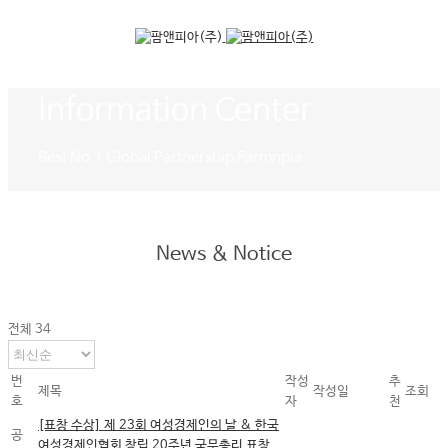
Information Center
Best No.1 Global Partnership Farmnpia
News & Notice
전체 34
번
작성
추
제목
작성일
조회
호
자
천
[표창 수상] 제 23회 여성경제인의 날 & 한국
공
여성경제인협회 창립 20주년 국무총리 표창