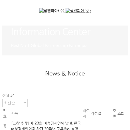
Information Center
Best No.1 Global Partnership Farmnpia
News & Notice
전체 34
번
작성
추
제목
작성일
조회
호
자
천
[표창 수상] 제 23회 여성경제인의 날 & 한국
공
여성경제인협회 창립 20주년 국무총리 표창