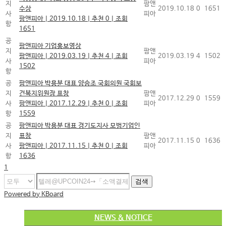
지
팜앤
수상
2019.10.18
0
1651
사
피아
팜앤피아
|
2019.10.18
|
추천 0
|
조회
항
1651
공
팜앤피아 기업홍보영상
지
팜앤
팜앤피아
|
2019.03.19
|
추천 4
|
조회
2019.03.19
4
1502
사
피아
1502
항
공
팜앤피아 박용분 대표 양승조 국회의원 국회보
지
건복지위원장 표창
팜앤
2017.12.29
0
1559
사
팜앤피아
|
2017.12.29
|
추천 0
|
조회
피아
항
1559
공
팜앤피아 박용분 대표 경기도지사 모범기업인
지
표창
팜앤
2017.11.15
0
1636
사
팜앤피아
|
2017.11.15
|
추천 0
|
조회
피아
항
1636
1
검색
Powered by KBoard
NEWS & NOTICE