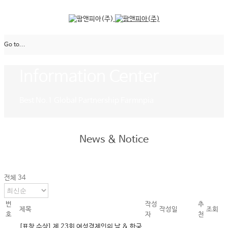
Go to...
Information Center
Best No.1 Global Partnership Farmnpia
News & Notice
전체 34
번
작성
추
제목
작성일
조회
호
자
천
[표창 수상] 제 23회 여성경제인의 날 & 한국