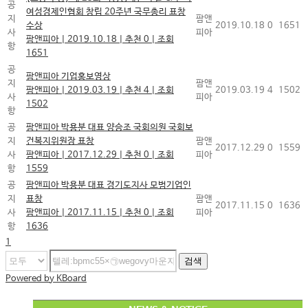
공
여성경제인협회 창립 20주년 국무총리 표창
지
팜앤
수상
2019.10.18
0
1651
사
피아
팜앤피아
|
2019.10.18
|
추천 0
|
조회
항
1651
공
팜앤피아 기업홍보영상
지
팜앤
팜앤피아
|
2019.03.19
|
추천 4
|
조회
2019.03.19
4
1502
사
피아
1502
항
공
팜앤피아 박용분 대표 양승조 국회의원 국회보
지
건복지위원장 표창
팜앤
2017.12.29
0
1559
사
팜앤피아
|
2017.12.29
|
추천 0
|
조회
피아
항
1559
공
팜앤피아 박용분 대표 경기도지사 모범기업인
지
표창
팜앤
2017.11.15
0
1636
사
팜앤피아
|
2017.11.15
|
추천 0
|
조회
피아
항
1636
1
검색
Powered by KBoard