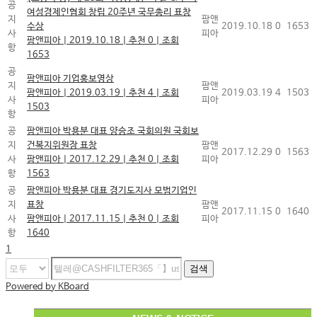
공
여성경제인협회 창립 20주년 국무총리 표창
지
팜앤
수상
2019.10.18
0
1653
사
피아
팜앤피아
|
2019.10.18
|
추천 0
|
조회
항
1653
공
팜앤피아 기업홍보영상
지
팜앤
팜앤피아
|
2019.03.19
|
추천 4
|
조회
2019.03.19
4
1503
사
피아
1503
항
공
팜앤피아 박용분 대표 양승조 국회의원 국회보
지
건복지위원장 표창
팜앤
2017.12.29
0
1563
사
팜앤피아
|
2017.12.29
|
추천 0
|
조회
피아
항
1563
공
팜앤피아 박용분 대표 경기도지사 모범기업인
지
표창
팜앤
2017.11.15
0
1640
사
팜앤피아
|
2017.11.15
|
추천 0
|
조회
피아
항
1640
1
검색
Powered by KBoard