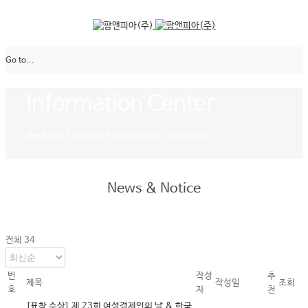
Go to...
Information Center
Best No.1 Global Partnership Farmnpia
News & Notice
전체 34
번
작성
추
제목
작성일
조회
호
자
천
[표창 수상] 제 23회 여성경제인의 날 & 한국