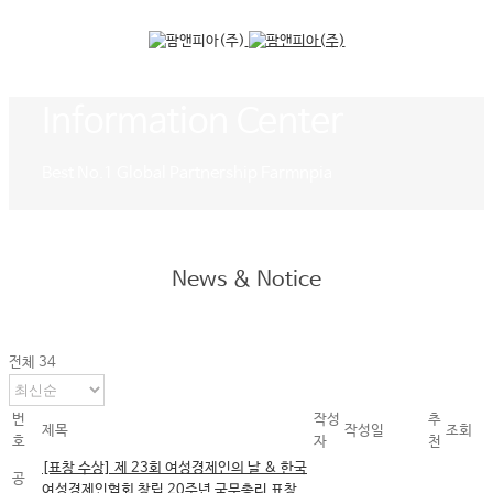
Information Center
Best No.1 Global Partnership Farmnpia
News & Notice
전체 34
번
작성
추
제목
작성일
조회
호
자
천
[표창 수상] 제 23회 여성경제인의 날 & 한국
공
여성경제인협회 창립 20주년 국무총리 표창