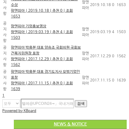
지
팜앤
수상
2019.10.18
0
1653
사
피아
팜앤피아
|
2019.10.18
|
추천 0
|
조회
항
1653
공
팜앤피아 기업홍보영상
지
팜앤
팜앤피아
|
2019.03.19
|
추천 4
|
조회
2019.03.19
4
1503
사
피아
1503
항
공
팜앤피아 박용분 대표 양승조 국회의원 국회보
지
건복지위원장 표창
팜앤
2017.12.29
0
1562
사
팜앤피아
|
2017.12.29
|
추천 0
|
조회
피아
항
1562
공
팜앤피아 박용분 대표 경기도지사 모범기업인
지
표창
팜앤
2017.11.15
0
1639
사
팜앤피아
|
2017.11.15
|
추천 0
|
조회
피아
항
1639
1
검색
Powered by KBoard
NEWS & NOTICE